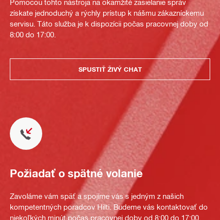
Pomocou tohto nástroja na okamžité zasielanie správ
získate jednoduchý a rýchly prístup k nášmu zákazníckemu
servisu. Táto služba je k dispozícii počas pracovnej doby od
8:00 do 17:00.
SPUSTIŤ ŽIVÝ CHAT
Požiadať o spätné volanie
Zavoláme vám späť a spojíme vás s jedným z našich
kompetentných poradcov Hilti. Budeme vás kontaktovať do
niekoľkých minút počas pracovnej doby od 8:00 do 17:00.