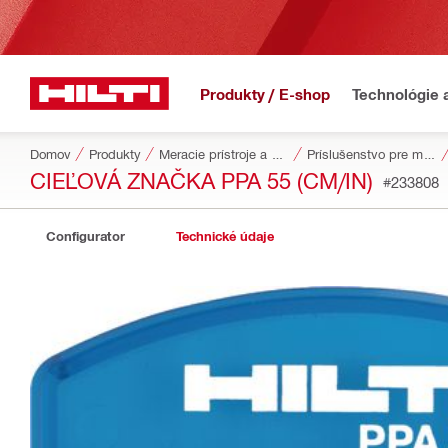
Produkty / E-shop
Technológie 
Domov
Produkty
Meracie prístroje a skenery
Príslušenstvo pre meracie nástroje a skenery
CIEĽOVÁ ZNAČKA PPA 55 (CM/IN)
#233808
Configurator
Technické údaje