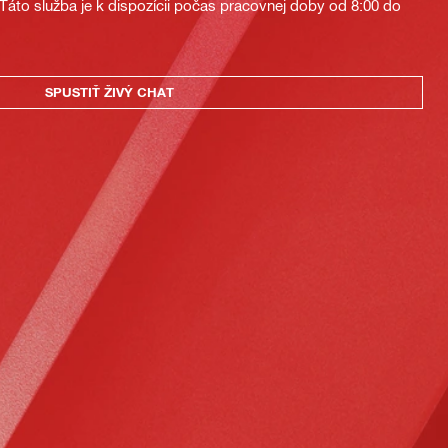
áto služba je k dispozícii počas pracovnej doby od 8:00 do
SPUSTIŤ ŽIVÝ CHAT