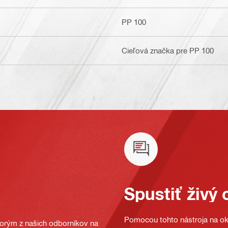
PP 100
Cieľová značka pre PP 100
Spustiť živý 
Pomocou tohto nástroja na oka
ktorým z našich odborníkov na