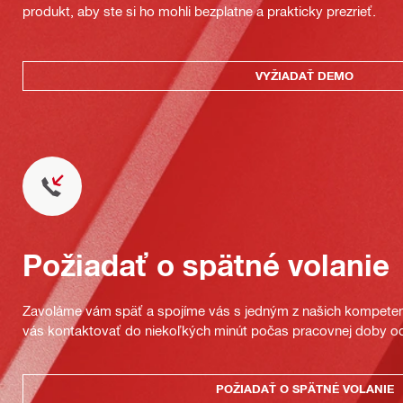
produkt, aby ste si ho mohli bezplatne a prakticky prezrieť.
VYŽIADAŤ DEMO
Požiadať o spätné volanie
Zavoláme vám späť a spojíme vás s jedným z našich kompeten
vás kontaktovať do niekoľkých minút počas pracovnej doby od
POŽIADAŤ O SPÄTNÉ VOLANIE