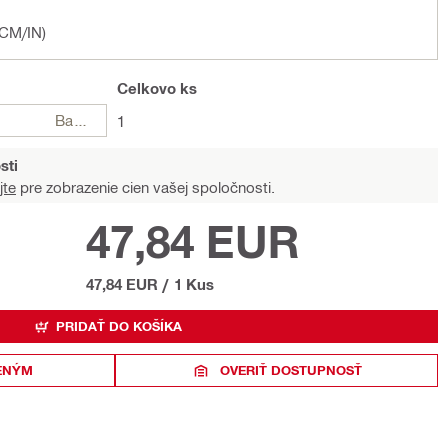
(CM/IN)
Celkovo
ks
Balení
1
sti
jte
pre zobrazenie cien vašej spoločnosti.
47,84 EUR
47,84 EUR
/
1 Kus
PRIDAŤ DO KOŠÍKA
ENÝM
OVERIŤ DOSTUPNOSŤ