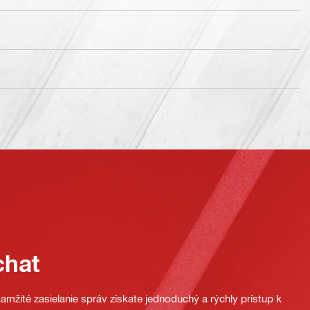
chat
mžité zasielanie správ získate jednoduchý a rýchly prístup k