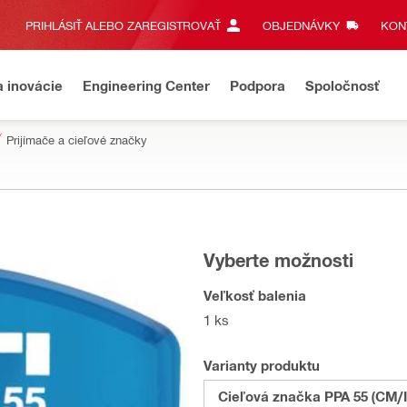
PRIHLÁSIŤ ALEBO ZAREGISTROVAŤ
OBJEDNÁVKY
KONT
a inovácie
Engineering Center
Podpora
Spoločnosť
Prijímače a cieľové značky
Vyberte možnosti
Veľkosť balenia
1 ks
Varianty produktu
Cieľová značka PPA 55 (CM/I