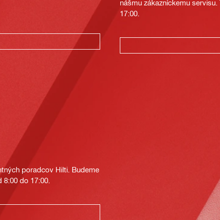
nášmu zákazníckemu servisu. T
17:00.
tných poradcov Hilti. Budeme
 8:00 do 17:00.