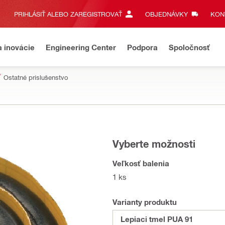
PRIHLÁSIŤ ALEBO ZAREGISTROVAŤ
OBJEDNÁVKY
KONT
a inovácie
Engineering Center
Podpora
Spoločnosť
Ostatné príslušenstvo
Vyberte možnosti
Veľkosť balenia
1 ks
Varianty produktu
Lepiaci tmel PUA 91