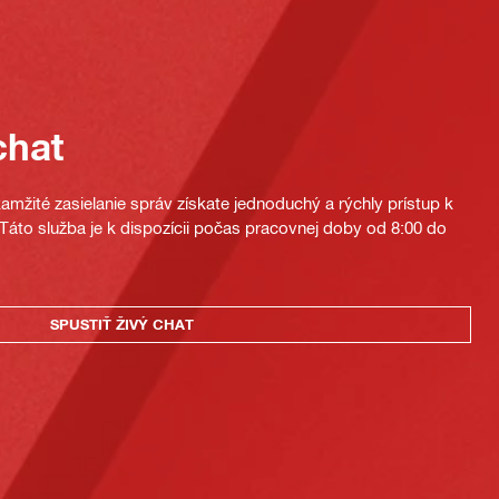
chat
mžité zasielanie správ získate jednoduchý a rýchly prístup k
áto služba je k dispozícii počas pracovnej doby od 8:00 do
SPUSTIŤ ŽIVÝ CHAT