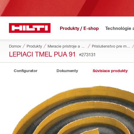
Produkty / E-shop
Technológie 
Domov
Produkty
Meracie prístroje a skenery
Príslušenstvo pre meracie nástroje a skenery
LEPIACI TMEL PUA 91
#273131
Configurator
Dokumenty
Súvisiace produkty