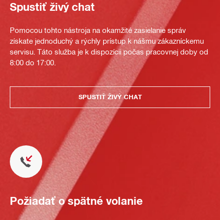
Spustiť živý chat
Pomocou tohto nástroja na okamžité zasielanie správ
získate jednoduchý a rýchly prístup k nášmu zákazníckemu
servisu. Táto služba je k dispozícii počas pracovnej doby od
8:00 do 17:00.
SPUSTIŤ ŽIVÝ CHAT
Požiadať o spätné volanie