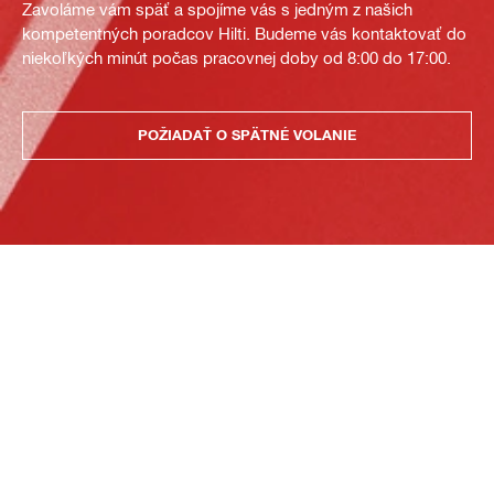
Zavoláme vám späť a spojíme vás s jedným z našich
kompetentných poradcov Hilti. Budeme vás kontaktovať do
niekoľkých minút počas pracovnej doby od 8:00 do 17:00.
POŽIADAŤ O SPÄTNÉ VOLANIE