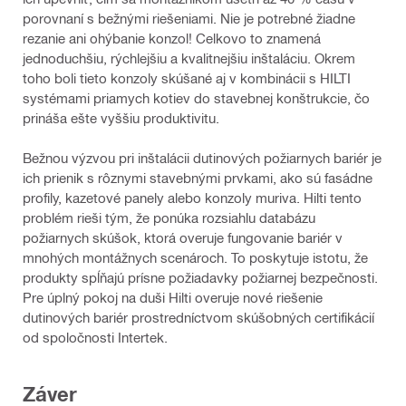
porovnaní s bežnými riešeniami. Nie je potrebné žiadne
rezanie ani ohýbanie konzol! Celkovo to znamená
jednoduchšiu, rýchlejšiu a kvalitnejšiu inštaláciu. Okrem
toho boli tieto konzoly skúšané aj v kombinácii s HILTI
systémami priamych kotiev do stavebnej konštrukcie, čo
prináša ešte vyššiu produktivitu.
Bežnou výzvou pri inštalácii dutinových požiarnych bariér je
ich prienik s rôznymi stavebnými prvkami, ako sú fasádne
profily, kazetové panely alebo konzoly muriva. Hilti tento
problém rieši tým, že ponúka rozsiahlu databázu
požiarnych skúšok, ktorá overuje fungovanie bariér v
mnohých montážnych scenároch. To poskytuje istotu, že
produkty spĺňajú prísne požiadavky požiarnej bezpečnosti.
Pre úplný pokoj na duši Hilti overuje nové riešenie
dutinových bariér prostredníctvom skúšobných certifikácií
od spoločnosti Intertek.
Záver