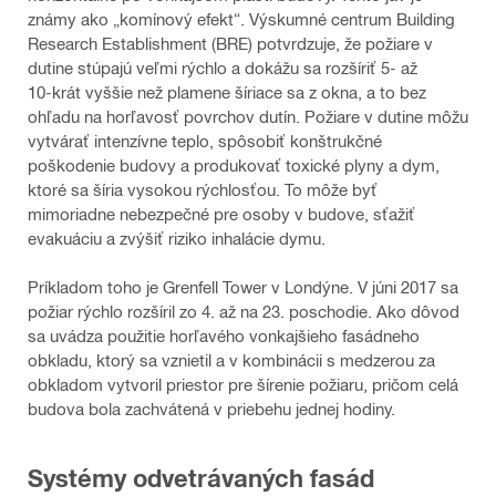
známy ako „komínový efekt“. Výskumné centrum Building
Research Establishment (BRE) potvrdzuje, že požiare v
dutine stúpajú veľmi rýchlo a dokážu sa rozšíriť 5‑ až
10‑krát vyššie než plamene šíriace sa z okna, a to bez
ohľadu na horľavosť povrchov dutín. Požiare v dutine môžu
vytvárať intenzívne teplo, spôsobiť konštrukčné
poškodenie budovy a produkovať toxické plyny a dym,
ktoré sa šíria vysokou rýchlosťou. To môže byť
mimoriadne nebezpečné pre osoby v budove, sťažiť
evakuáciu a zvýšiť riziko inhalácie dymu.
Príkladom toho je Grenfell Tower v Londýne. V júni 2017 sa
požiar rýchlo rozšíril zo 4. až na 23. poschodie. Ako dôvod
sa uvádza použitie horľavého vonkajšieho fasádneho
obkladu, ktorý sa vznietil a v kombinácii s medzerou za
obkladom vytvoril priestor pre šírenie požiaru, pričom celá
budova bola zachvátená v priebehu jednej hodiny.
Systémy odvetrávaných fasád