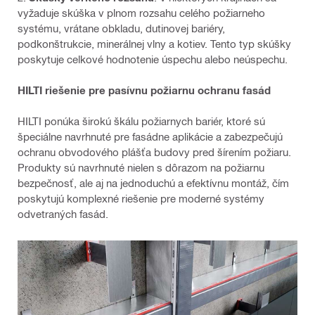
vyžaduje skúška v plnom rozsahu celého požiarneho
systému, vrátane obkladu, dutinovej bariéry,
podkonštrukcie, minerálnej vlny a kotiev. Tento typ skúšky
poskytuje celkové hodnotenie úspechu alebo neúspechu.
HILTI riešenie pre pasívnu požiarnu ochranu fasád
HILTI ponúka širokú škálu požiarnych bariér, ktoré sú
špeciálne navrhnuté pre fasádne aplikácie a zabezpečujú
ochranu obvodového plášťa budovy pred šírením požiaru.
Produkty sú navrhnuté nielen s dôrazom na požiarnu
bezpečnosť, ale aj na jednoduchú a efektívnu montáž, čím
poskytujú komplexné riešenie pre moderné systémy
odvetraných fasád.