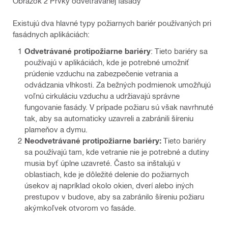
Obrázok 2 Prvky odvetrávanej fasády
Existujú dva hlavné typy požiarnych bariér používaných pri
fasádnych aplikáciách:
Odvetrávané protipožiarne bariéry
: Tieto bariéry sa
používajú v aplikáciách, kde je potrebné umožniť
prúdenie vzduchu na zabezpečenie vetrania a
odvádzania vlhkosti. Za bežných podmienok umožňujú
voľnú cirkuláciu vzduchu a udržiavajú správne
fungovanie fasády. V prípade požiaru sú však navrhnuté
tak, aby sa automaticky uzavreli a zabránili šíreniu
plameňov a dymu.
Neodvetrávané protipožiarne bariéry:
Tieto bariéry
sa používajú tam, kde vetranie nie je potrebné a dutiny
musia byť úplne uzavreté. Často sa inštalujú v
oblastiach, kde je dôležité delenie do požiarnych
úsekov aj napríklad okolo okien, dverí alebo iných
prestupov v budove, aby sa zabránilo šíreniu požiaru
akýmkoľvek otvorom vo fasáde.