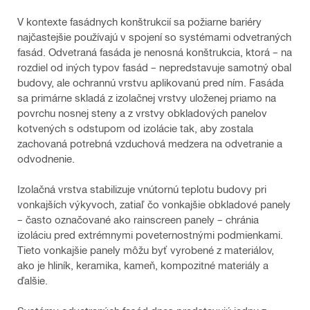
V kontexte fasádnych konštrukcií sa požiarne bariéry
najčastejšie používajú v spojení so systémami odvetraných
fasád. Odvetraná fasáda je nenosná konštrukcia, ktorá – na
rozdiel od iných typov fasád – nepredstavuje samotný obal
budovy, ale ochrannú vrstvu aplikovanú pred ním. Fasáda
sa primárne skladá z izolačnej vrstvy uloženej priamo na
povrchu nosnej steny a z vrstvy obkladových panelov
kotvených s odstupom od izolácie tak, aby zostala
zachovaná potrebná vzduchová medzera na odvetranie a
odvodnenie.
Izolačná vrstva stabilizuje vnútornú teplotu budovy pri
vonkajších výkyvoch, zatiaľ čo vonkajšie obkladové panely
– často označované ako rainscreen panely – chránia
izoláciu pred extrémnymi poveternostnými podmienkami.
Tieto vonkajšie panely môžu byť vyrobené z materiálov,
ako je hliník, keramika, kameň, kompozitné materiály a
ďalšie.