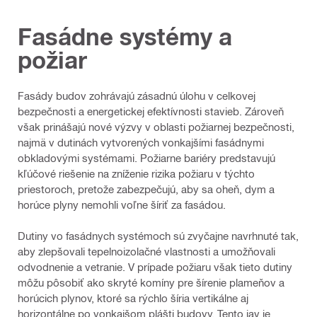
Fasádne systémy a
požiar
Fasády budov zohrávajú zásadnú úlohu v celkovej
bezpečnosti a energetickej efektívnosti stavieb. Zároveň
však prinášajú nové výzvy v oblasti požiarnej bezpečnosti,
najmä v dutinách vytvorených vonkajšími fasádnymi
obkladovými systémami. Požiarne bariéry predstavujú
kľúčové riešenie na zníženie rizika požiaru v týchto
priestoroch, pretože zabezpečujú, aby sa oheň, dym a
horúce plyny nemohli voľne šíriť za fasádou.
Dutiny vo fasádnych systémoch sú zvyčajne navrhnuté tak,
aby zlepšovali tepelnoizolačné vlastnosti a umožňovali
odvodnenie a vetranie. V prípade požiaru však tieto dutiny
môžu pôsobiť ako skryté komíny pre šírenie plameňov a
horúcich plynov, ktoré sa rýchlo šíria vertikálne aj
horizontálne po vonkajšom plášti budovy. Tento jav je