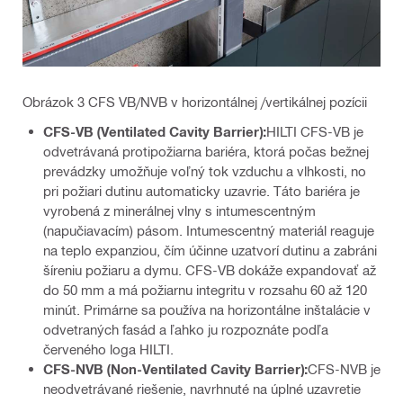
Obrázok 3 CFS VB/NVB v horizontálnej /vertikálnej pozícii
CFS-VB (Ventilated Cavity Barrier):
HILTI CFS‑VB je
odvetrávaná protipožiarna bariéra, ktorá počas bežnej
prevádzky umožňuje voľný tok vzduchu a vlhkosti, no
pri požiari dutinu automaticky uzavrie. Táto bariéra je
vyrobená z minerálnej vlny s intumescentným
(napučiavacím) pásom. Intumescentný materiál reaguje
na teplo expanziou, čím účinne uzatvorí dutinu a zabráni
šíreniu požiaru a dymu. CFS‑VB dokáže expandovať až
do 50 mm a má požiarnu integritu v rozsahu 60 až 120
minút. Primárne sa používa na horizontálne inštalácie v
odvetraných fasád a ľahko ju rozpoznáte podľa
červeného loga HILTI.
CFS-NVB (Non-Ventilated Cavity Barrier):
CFS‑NVB je
neodvetrávané riešenie, navrhnuté na úplné uzavretie