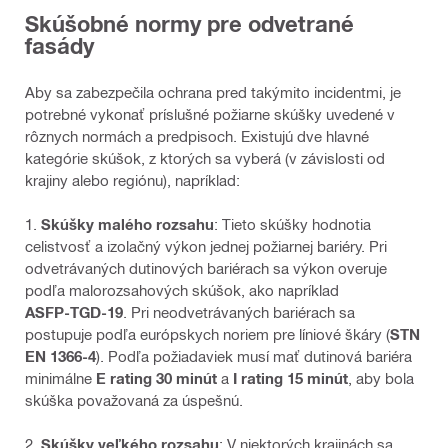
Skúšobné normy pre odvetrané
fasády
Aby sa zabezpečila ochrana pred takýmito incidentmi, je
potrebné vykonať príslušné požiarne skúšky uvedené v
rôznych normách a predpisoch. Existujú dve hlavné
kategórie skúšok, z ktorých sa vyberá (v závislosti od
krajiny alebo regiónu), napríklad:
1.
Skúšky malého rozsahu
: Tieto skúšky hodnotia
celistvosť a izolačný výkon jednej požiarnej bariéry. Pri
odvetrávaných dutinových bariérach sa výkon overuje
podľa malorozsahových skúšok, ako napríklad
ASFP‑TGD‑19
. Pri neodvetrávaných bariérach sa
postupuje podľa európskych noriem pre líniové škáry (
STN
EN 1366‑4
). Podľa požiadaviek musí mať dutinová bariéra
minimálne
E rating 30 minút
a
I rating 15 minút
, aby bola
skúška považovaná za úspešnú.
2.
Skúšky veľkého rozsahu
: V niektorých krajinách sa