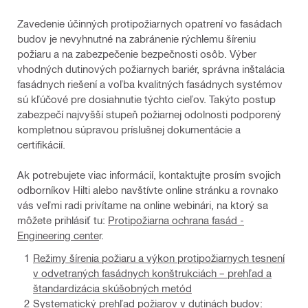
Zavedenie účinných protipožiarnych opatrení vo fasádach
budov je nevyhnutné na zabránenie rýchlemu šíreniu
požiaru a na zabezpečenie bezpečnosti osôb. Výber
vhodných dutinových požiarnych bariér, správna inštalácia
fasádnych riešení a voľba kvalitných fasádnych systémov
sú kľúčové pre dosiahnutie týchto cieľov. Takýto postup
zabezpečí najvyšší stupeň požiarnej odolnosti podporený
kompletnou súpravou príslušnej dokumentácie a
certifikácií.
Ak potrebujete viac informácií, kontaktujte prosím svojich
odborníkov Hilti alebo navštívte online stránku a rovnako
vás veľmi radi privítame na online webinári, na ktorý sa
môžete prihlásiť tu:
Protipožiarna ochrana fasád -
Engineering cente
r.
Režimy šírenia požiaru a výkon protipožiarnych tesnení
v odvetraných fasádnych konštrukciách – prehľad a
štandardizácia skúšobných metód
Systematický prehľad požiarov v dutinách budov: