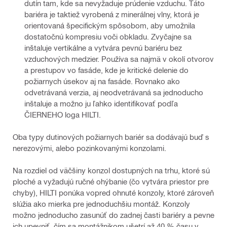
dutín tam, kde sa nevyžaduje prúdenie vzduchu. Táto
bariéra je taktiež vyrobená z minerálnej vlny, ktorá je
orientovaná špecifickým spôsobom, aby umožnila
dostatočnú kompresiu voči obkladu. Zvyčajne sa
inštaluje vertikálne a vytvára pevnú bariéru bez
vzduchových medzier. Používa sa najmä v okolí otvorov
a prestupov vo fasáde, kde je kritické delenie do
požiarnych úsekov aj na fasáde. Rovnako ako
odvetrávaná verzia, aj neodvetrávaná sa jednoducho
inštaluje a možno ju ľahko identifikovať podľa
ČIERNEHO loga HILTI.
Oba typy dutinových požiarnych bariér sa dodávajú buď s
nerezovými, alebo pozinkovanými konzolami.
Na rozdiel od väčšiny konzol dostupných na trhu, ktoré sú
ploché a vyžadujú ručné ohýbanie (čo vytvára priestor pre
chyby), HILTI ponúka vopred ohnuté konzoly, ktoré zároveň
slúžia ako mierka pre jednoduchšiu montáž. Konzoly
možno jednoducho zasunúť do zadnej časti bariéry a pevne
ich upevniť, čím sa montážnikom ušetrí až 40 % času v