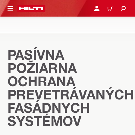
A HLAVNÝ OBSAH
PRIHLÁSIŤ ALEBO ZARE
KOŠÍK
PASÍVNA
POŽIARNA
OCHRANA
PREVETRÁVANÝCH
FASÁDNYCH
SYSTÉMOV