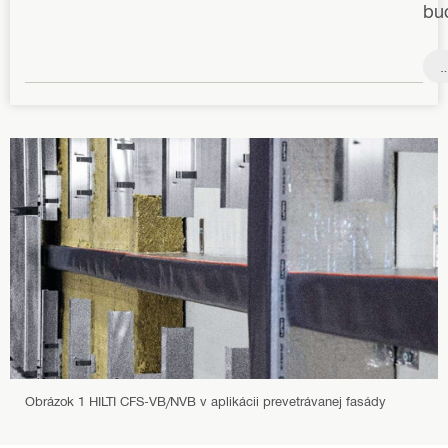
bu
P
ž
n
o
h
n
Obrázok 1 HILTI CFS-VB/NVB v aplikácii prevetrávanej fasády