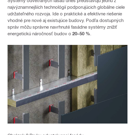
Systémy odvetraných fasád dnes predstavujú jednu z
najvýznamnejších technológií podporujúcich globálne ciele
udržateľného rozvoja. Ide o praktické a efektívne riešenie
vhodné pre nové aj existujúce budovy. Podľa dostupných
správ môžu správne navrhnuté fasádne systémy znížiť
energetickú náročnosť budov o
20–50 %
.