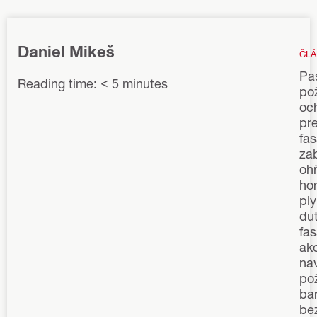
Daniel Mikeš
ČL
Pa
Reading time: < 5 minutes
po
oc
pr
fa
zab
oh
ho
pl
du
fas
ak
na
po
bar
be