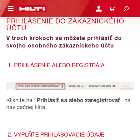
A HLAVNÝ OBSAH
PRIHLÁSIŤ ALEBO ZARE
KOŠÍK
PRIHLÁSENIE DO ZÁKAZNICKÉHO
ÚČTU
V troch krokoch sa môžete prihlásiť do
svojho osobného zákazníckeho účtu
1. PRIHLÁSENIE ALEBO REGISTRÁIA
Kliknite na "
Prihlásiť sa alebo zaregistrovať
" na
navigačnej lište.
2. VYPLŇTE PRIHLASOVACIE ÚDAJE