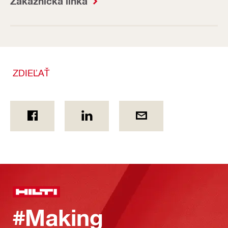
Zákaznícka linka
ZDIEĽAŤ
#Making