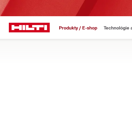
Produkty / E-shop
Technológie 
Domov
Produkty
Spotrebný materiál do náradia
VRTÁKY DO KOVU, DREVA A INÝCH MAT
Pozrite si našu ponuku vrtákov a koruniek do kovu a dreva pre
spektra otvorov do kovu, dreva a sadrokartónu.
Filter
Stupňovit
OBNOVIŤ VŠETKY FILTRE
Ostatné