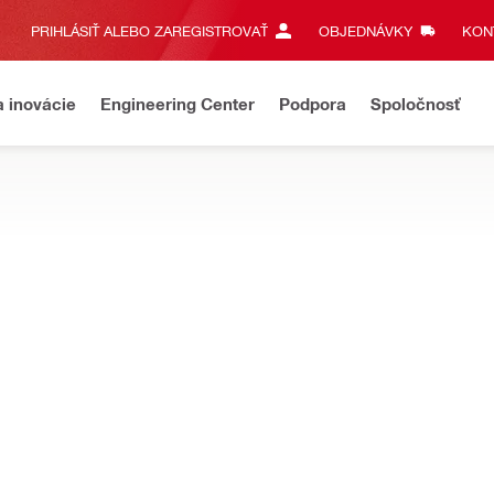
PRIHLÁSIŤ ALEBO ZAREGISTROVAŤ
OBJEDNÁVKY
KONT
a inovácie
Engineering Center
Podpora
Spoločnosť
ERIÁLOV
 vŕtačky, skrutkovače a rázové uťahováky. Nástroje sú optimalizov
ý vrták TS-HP 5,9-90 HPL
Dĺžka
90 mm