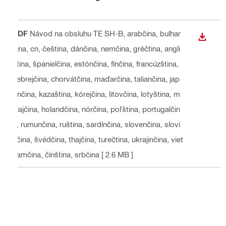
PDF
Návod na obsluhu TE SH-B
, arabčina, bulhar
STIAH
čina, cn, čeština, dánčina, nemčina, gréčtina, angli
čtina, španielčina, estónčina, fínčina, francúzština,
hebrejčina, chorvátčina, maďarčina, taliančina, jap
ončina, kazaština, kórejčina, litovčina, lotyština, m
alajčina, holandčina, nórčina, poľština, portugalčin
a, rumunčina, ruština, sardínčina, slovenčina, slovi
nčina, švédčina, thajčina, turečtina, ukrajinčina, viet
namčina, čínština, srbčina
[ 2.6 MB ]