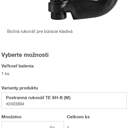
Bočná rukoväť pre búracie kladivá
Vyberte možnosti
Veľkosť balenia
1 ks
Varianty produktu
Postranná rukoväť TE SH-B (M)
#2403894
Množstvo
Celkovo
ks
Balení
1