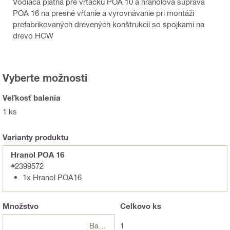
Vodiaca platňa pre vŕtačku POA 10 a hranolová súprava
POA 16 na presné vŕtanie a vyrovnávanie pri montáži
prefabrikovaných drevených konštrukcií so spojkami na
drevo HCW
Vyberte možnosti
Veľkosť balenia
1 ks
Varianty produktu
Hranol POA 16
#2399572
1x Hranol POA16
Množstvo
Celkovo
ks
Balení
1