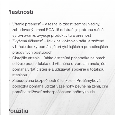
Vlastnosti
Vŕtanie presnosť – v tesnej blízkosti zemnej hladiny,
zabudovaný hranol POA 16 odstraňuje potrebu ručné
vyrovnávanie, zvyšuje produktivitu a presnosť
Zvýšená účinnosť – lievik na vloženie vrtáku a znížené
vibrácie dosky pomáhajú pri rýchlejších a pohodlnejších
pracovných postupoch
Čistejšie vŕtanie – ľahko čistiteľná priehradka na prach
udržuje prach ďaleko od vŕtaného otvoru a hranola, čo
pomáha vŕtať čistejšie a udržiavať spojenie s totálnou
stanicou
Zabudované bezpečnostné funkcie – Protišmyková
podložka pomáha udržať vaše nohy pevne na zemi, čím
pomáha znižovať nebezpečenstvo pošmyknutia
Použitia