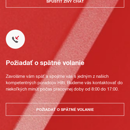
SPUSTIŤ ŽIVÝ CHAT
Požiadať o spätné volanie
Zavoláme vám späť a spojíme vás s jedným z našich
kompetentných poradcov Hilti. Budeme vás kontaktovať do
niekoľkých minút počas pracovnej doby od 8:00 do 17:00.
POŽIADAŤ O SPÄTNÉ VOLANIE