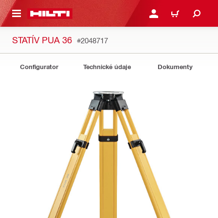
A HLAVNÝ OBSAH
PRIHLÁSIŤ ALEBO ZARE
KOŠÍK
STATÍV PUA 36
#2048717
Configurator
Technické údaje
Dokumenty