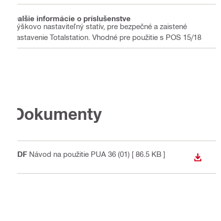
Ďalšie informácie o príslušenstve
Výškovo nastaviteľný statív, pre bezpečné a zaistené
nastavenie Totalstation. Vhodné pre použitie s POS 15/18
Dokumenty
PDF
Návod na použitie PUA 36 (01)
[ 86.5 KB ]
STIAH