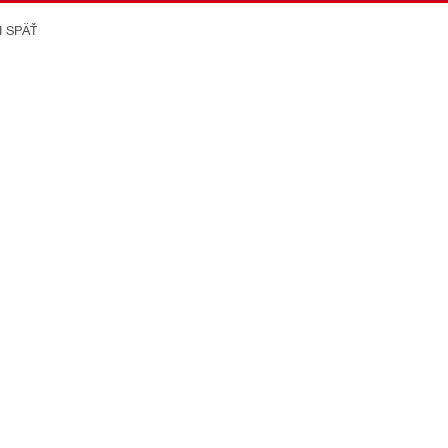
I SPÄŤ
on Better
ikácie
Spoločnost
Kariéra v Hilti
Viac o Hilti Group