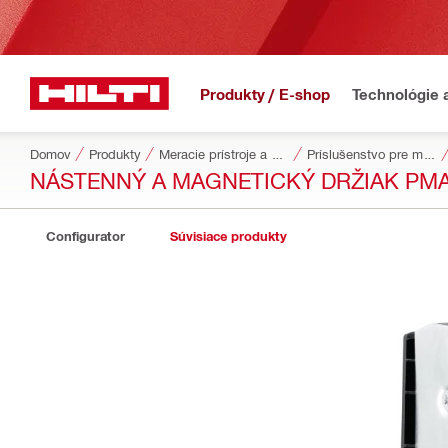
Produkty / E-shop
Technológie 
Domov
Produkty
Meracie prístroje a skenery
Príslušenstvo pre meracie nástroje a skenery
NÁSTENNÝ A MAGNETICKÝ DRŽIAK PMA
Configurator
Súvisiace produkty