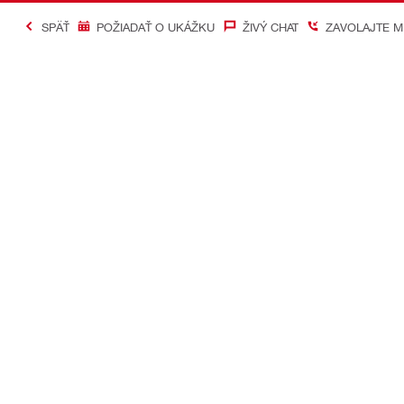
SPÄŤ
POŽIADAŤ O UKÁŽKU
ŽIVÝ CHAT
ZAVOLAJTE M
#Making Constructi
Kontakt
Mobilné apl
KONTAKTUJTE NÁS
Google Play
Nájsť predajňu Hilti
App Store
WhatsApp