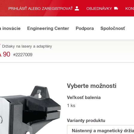
PRIHLÁSIŤ ALEBO ZAREGISTROVAŤ
OBJEDNÁVKY
KONT
a inovácie
Engineering Center
Podpora
Spoločnosť
Držiaky na lasery a adaptéry
 90
#2227009
Vyberte možnosti
Veľkosť balenia
1 ks
Varianty produktu
Nástenný a magnetický drži