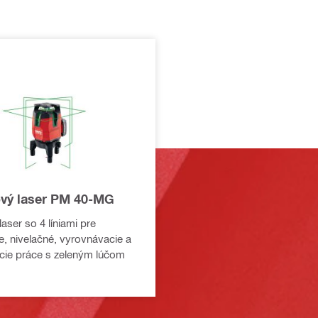
iový laser PM 40-MG
laser so 4 líniami pre
e, nivelačné, vyrovnávacie a
ie práce s zeleným lúčom