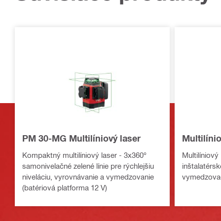
PM 30-MG Multilíniový laser
Multilín
Kompaktný multilíniový laser - 3x360°
Multilíniový 
samonivelačné zelené línie pre rýchlejšiu
inštalatérsk
niveláciu, vyrovnávanie a vymedzovanie
vymedzovac
(batériová platforma 12 V)