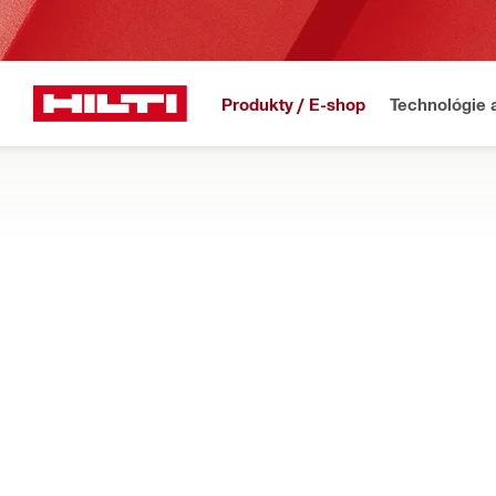
Produkty / E-shop
Technológie 
Domov
Produkty
Protipožiarne uzávery a ochrana
PROTIPOŽIARNE TVAROVKY, UPCHÁVKY
Objavte naše predtvarované protipožiarne bloky, zátky alebo 
jednoduchú opätovnú montáž a zároveň znižujú množstvo prach
Filter
Selekto
OBNOVIŤ VŠETKY FILTRE
Zátky