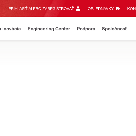
PRIHLÁSIŤ ALEBO ZAREGISTROVAŤ
OBJEDNÁVKY
KONT
a inovácie
Engineering Center
Podpora
Spoločnosť
 A VANKÚŠE
vankúše na utesnenie káblových, potrubných a zmiešaných priestup
u a vláknitých častíc.
r protipožiarnych prestupov
Jednoducho nájdite riešenie pre pr
Venujte menej času dlhým a zložitým h
zamerajte na efektívnejšie dokončenie 