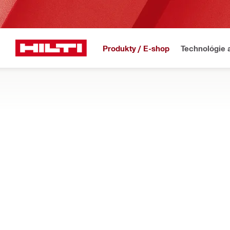
Produkty / E-shop
Technológie 
Domov
Produkty
Fasádne montážne systémy
PROFILY
Špeciálne navrhnuté nosníky na rýchlu, spoľahlivú, ľahkú mont
Filter
Profil MF
OBNOVIŤ VŠETKY FILTRE
Profily Z
Typy