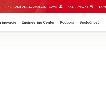
PRIHLÁSIŤ ALEBO ZAREGISTROVAŤ
OBJEDNÁVKY
KONT
a inovácie
Engineering Center
Podpora
Spoločnosť
áž fasádných systémov. K dispozícii sú aj farebné nosníky
T-Z
Dĺžka
6000 mm
Zloženie materiálu