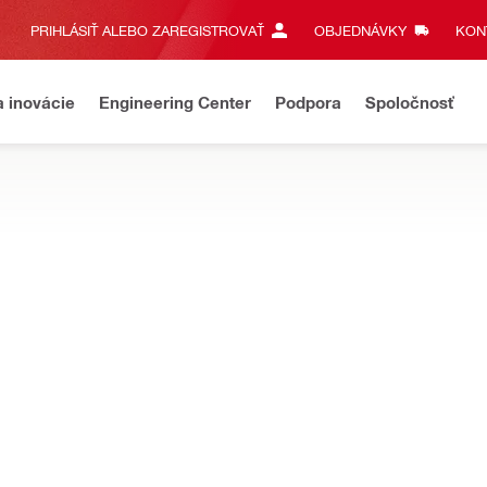
PRIHLÁSIŤ ALEBO ZAREGISTROVAŤ
OBJEDNÁVKY
KONT
a inovácie
Engineering Center
Podpora
Spoločnosť
klopy odsávania prachu a systémy na odsávanie prachu na vŕtanie a
ach
Použitie s
WFE 450-E