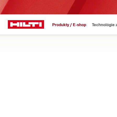
Produkty / E-shop
Technológie 
Domov
Produkty
Odsávanie prachu a prívod vody
NADSTAVCE NA ODSÁVANIE PRACHU
Doplňte si systém odsávania prachu – protiprachové kryty, po
jadrové vŕtanie alebo pílenie
Filter
Vak na pr
OBNOVIŤ VŠETKY FILTRE
Nástavce na odsávanie p
rachu na píly