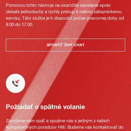
Pomocou tohto nástroja na okamžité zasielanie správ
získate jednoduchý a rýchly prístup k nášmu zákazníckemu
servisu. Táto služba je k dispozícii počas pracovnej doby od
8:00 do 17:00.
SPUSTIŤ ŽIVÝ CHAT
Požiadať o spätné volanie
Zavoláme vám späť a spojíme vás s jedným z našich
kompetentných poradcov Hilti. Budeme vás kontaktovať do