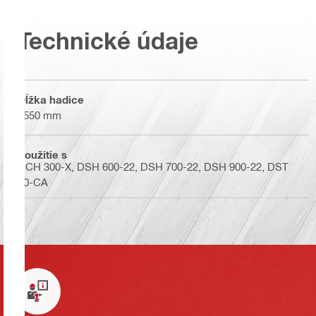
Technické údaje
Dĺžka hadice
2550 mm
Použitie s
DCH 300-X, DSH 600-22, DSH 700-22, DSH 900-22, DST
20-CA