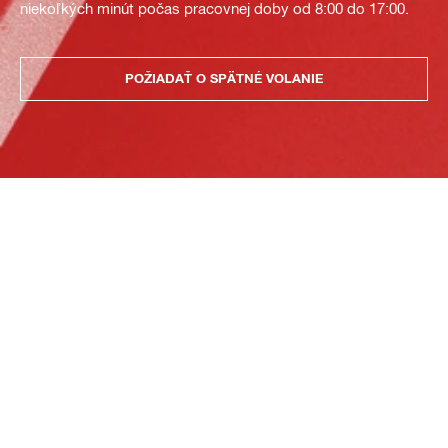
niekoľkých minút počas pracovnej doby od 8:00 do 17:00.
POŽIADAŤ O SPÄTNÉ VOLANIE