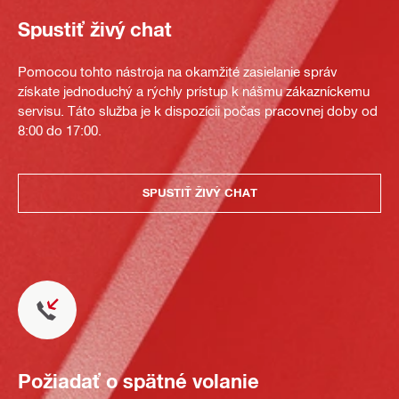
Spustiť živý chat
Pomocou tohto nástroja na okamžité zasielanie správ
získate jednoduchý a rýchly prístup k nášmu zákazníckemu
servisu. Táto služba je k dispozícii počas pracovnej doby od
8:00 do 17:00.
SPUSTIŤ ŽIVÝ CHAT
Požiadať o spätné volanie