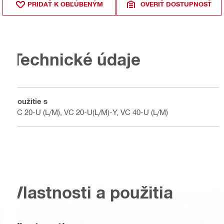
PRIDAŤ K OBĽÚBENÝM
OVERIŤ DOSTUPNOSŤ
Technické údaje
Použitie s
VC 20-U (L/M), VC 20-U(L/M)-Y, VC 40-U (L/M)
Vlastnosti a použitia