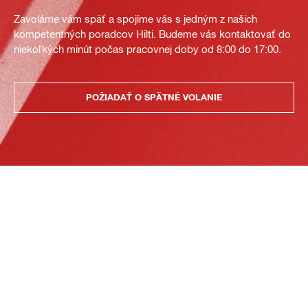
Zavoláme vám späť a spojíme vás s jedným z našich
kompetentných poradcov Hilti. Budeme vás kontaktovať do
niekoľkých minút počas pracovnej doby od 8:00 do 17:00.
POŽIADAŤ O SPÄTNÉ VOLANIE