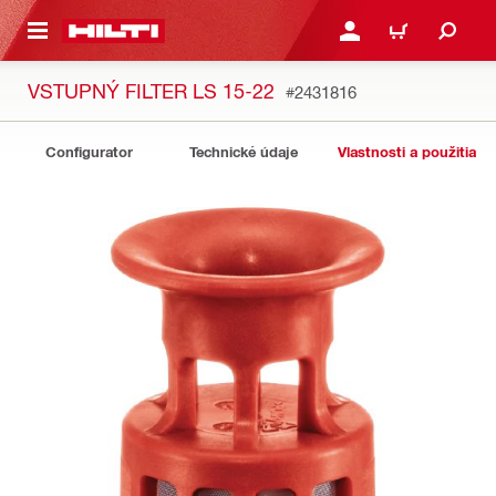
A HLAVNÝ OBSAH
PRIHLÁSIŤ ALEBO ZARE
KOŠÍK
VSTUPNÝ FILTER LS 15-22
#2431816
Configurator
Technické údaje
Vlastnosti a použitia