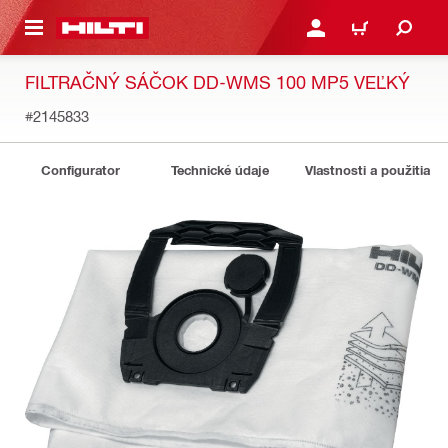
A HLAVNÝ OBSAH
PRIHLÁSIŤ ALEBO ZARE
KOŠÍK
FILTRAČNÝ SÁČOK DD-WMS 100 MP5 VEĽKÝ
#2145833
Configurator
Technické údaje
Vlastnosti a použitia